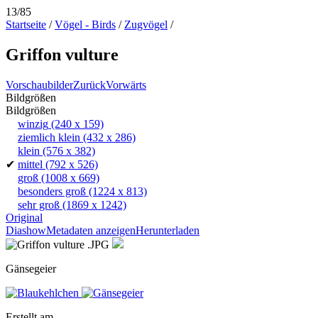
13/85
Startseite
/
Vögel - Birds
/
Zugvögel
/
Griffon vulture
Vorschaubilder
Zurück
Vorwärts
Bildgrößen
Bildgrößen
winzig
(240 x 159)
ziemlich klein
(432 x 286)
klein
(576 x 382)
✔
mittel
(792 x 526)
groß
(1008 x 669)
besonders groß
(1224 x 813)
sehr groß
(1869 x 1242)
Original
Diashow
Metadaten anzeigen
Herunterladen
Gänsegeier
Erstellt am